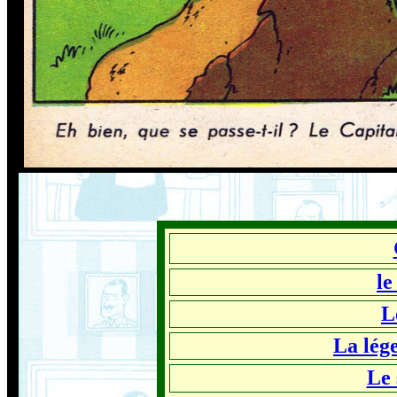
le
L
La lég
Le 