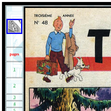
pages
1
2
3
4
5