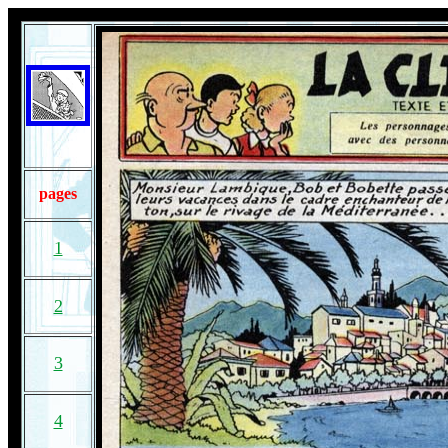
pages
1
2
3
4