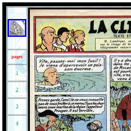
pages
1
2
3
4