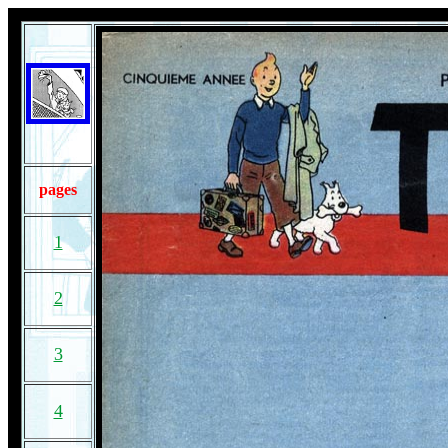
pages
1
2
3
4