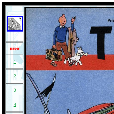
pages
1
2
3
4