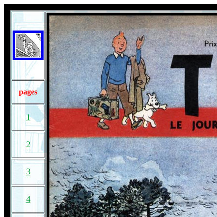
pages
1
2
3
4