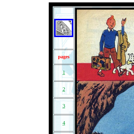
pages
1
2
3
4