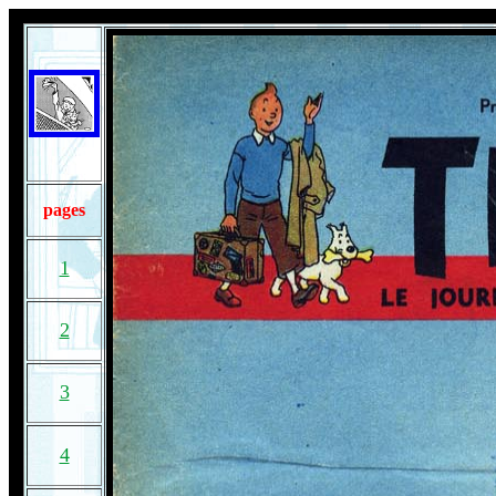
pages
1
2
3
4