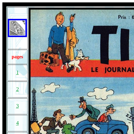
pages
1
2
3
4