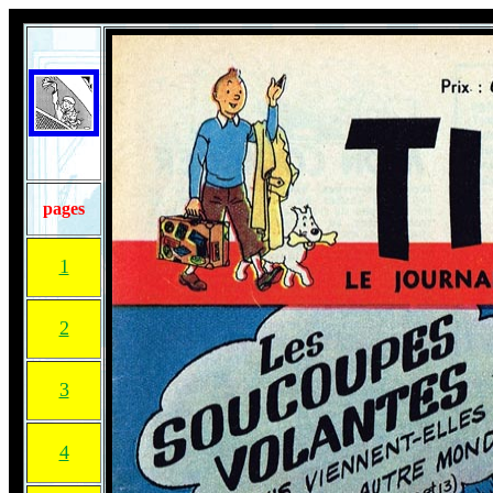
pages
1
2
3
4