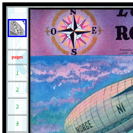
pages
1
2
3
4