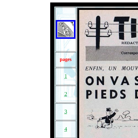
pages
1
2
3
4