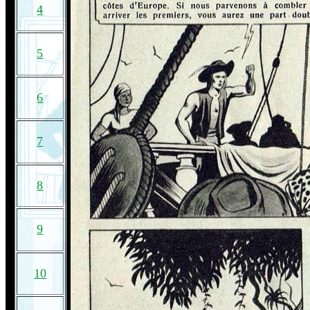
4
5
6
7
8
9
10