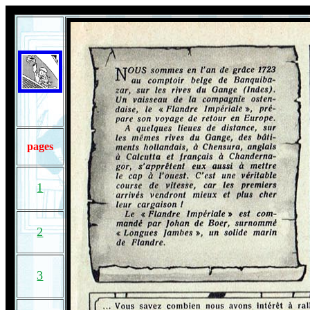
pages
1
2
3