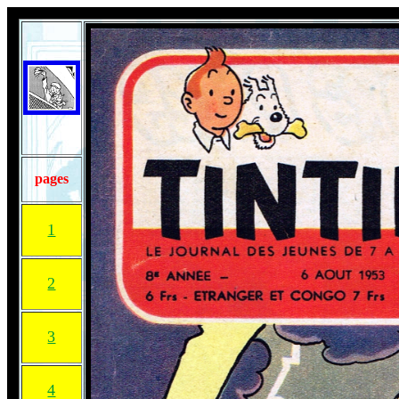
pages
1
2
3
4