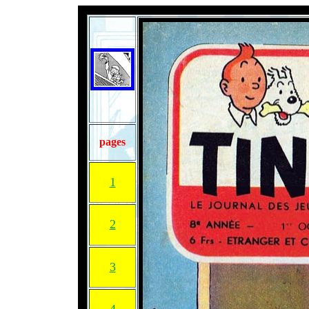
pages
1
2
3