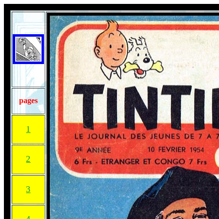
pages
1
2
3