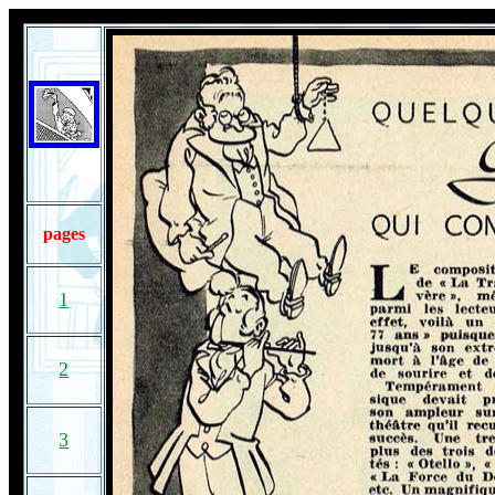
pages
1
2
3