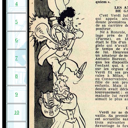
4
5
6
7
8
9
10