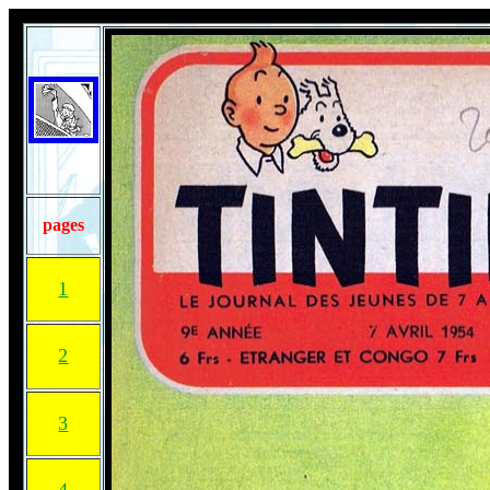
pages
1
2
3