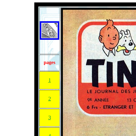
pages
1
2
3