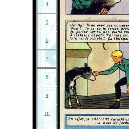
4
5
6
7
8
9
10