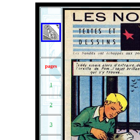
pages
1
2
3