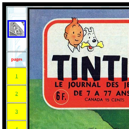
pages
1
2
3