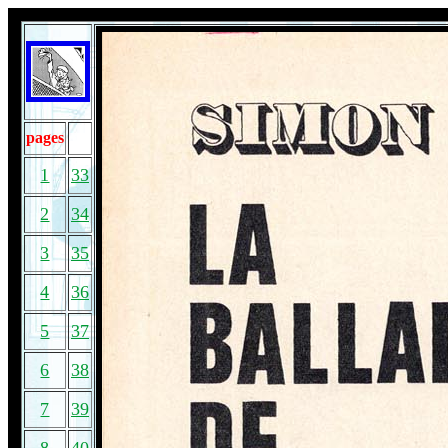
pages
1
33
2
34
3
35
4
36
5
37
6
38
7
39