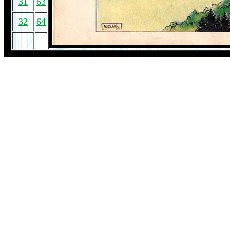
31
63
32
64