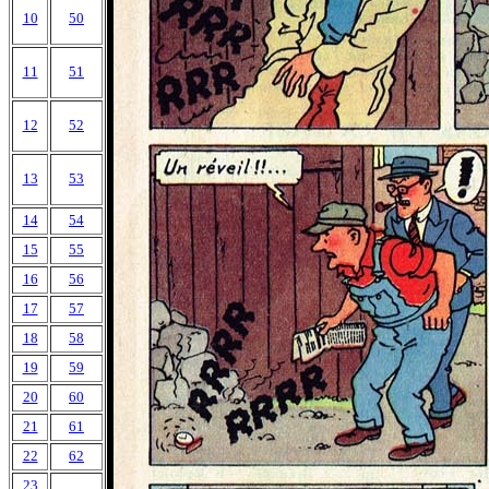
10
50
11
51
12
52
13
53
14
54
15
55
16
56
17
57
18
58
19
59
20
60
21
61
22
62
23