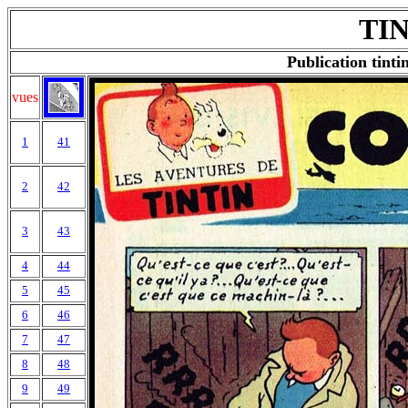
TIN
Publication tinti
vues
1
41
2
42
3
43
4
44
5
45
6
46
7
47
8
48
9
49