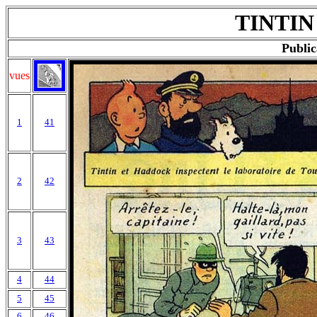
TINTIN 
Public
vues
1
41
2
42
3
43
4
44
5
45
6
46