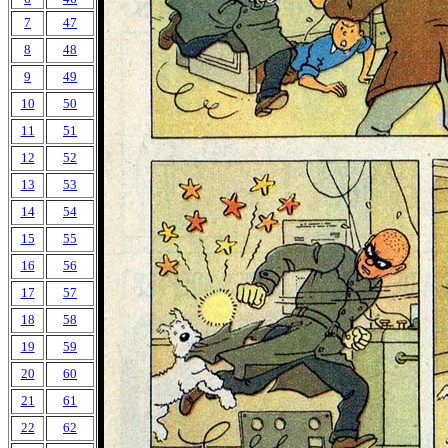
7
47
8
48
9
49
10
50
11
51
12
52
13
53
14
54
15
55
16
56
17
57
18
58
19
59
20
60
21
61
22
62