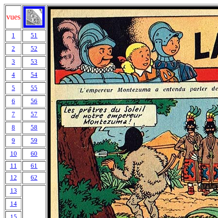
vues
1
51
2
52
3
53
4
54
5
55
6
56
7
57
8
58
9
59
10
60
11
61
12
62
13
14
15