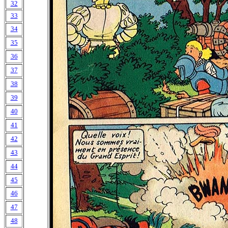
32
33
34
35
36
37
38
39
40
41
42
43
44
45
46
47
48