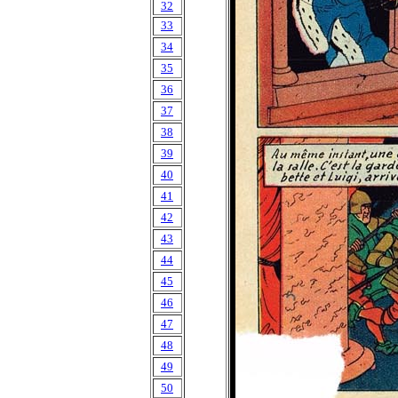
32
33
34
35
36
37
38
39
40
41
42
43
44
45
46
47
48
49
50