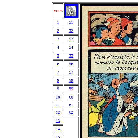
vues
1
51
2
52
3
53
4
54
5
55
6
56
7
57
8
58
9
59
10
60
11
61
12
62
13
14
15