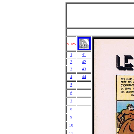
vues
1
41
2
42
3
43
4
44
5
6
7
8
9
10
11