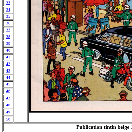
33
34
35
36
37
38
39
40
41
42
43
44
45
46
47
48
49
50
Publication tintin belge