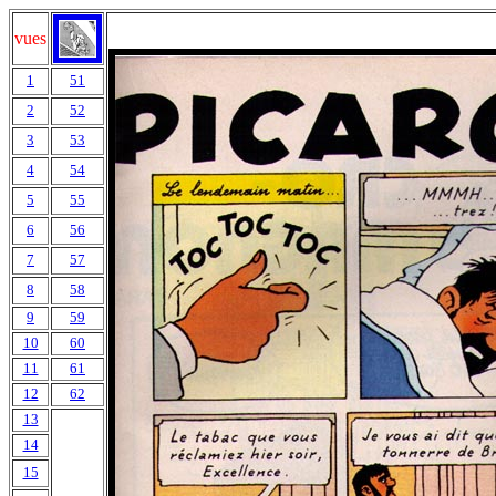
vues
1
51
2
52
3
53
4
54
5
55
6
56
7
57
8
58
9
59
10
60
11
61
12
62
13
14
15