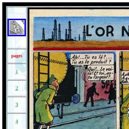
pages
1
2
3
4