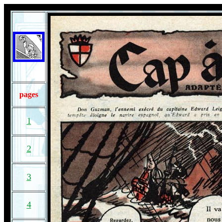
pages
1
2
3
4