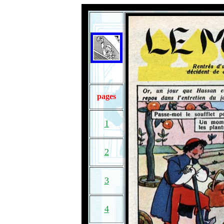
pages
1
2
3
4