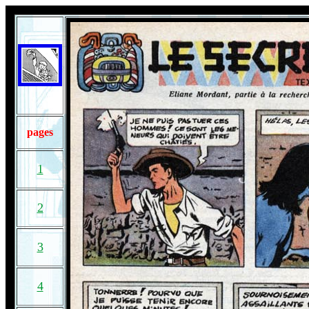
pages
1
2
3
4