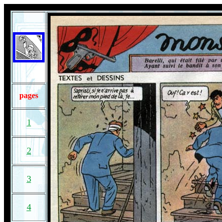
pages
1
2
3
4