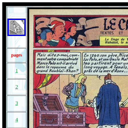
pages
1
2
3
4