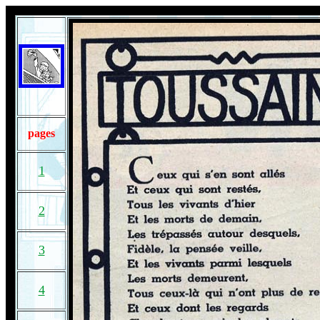
pages
1
2
3
4