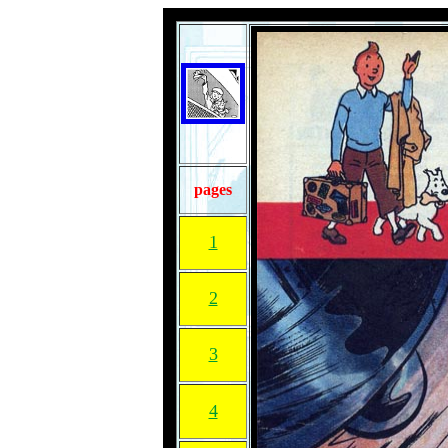
pages
1
2
3
4