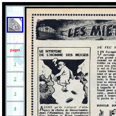
pages
1
2
3
4