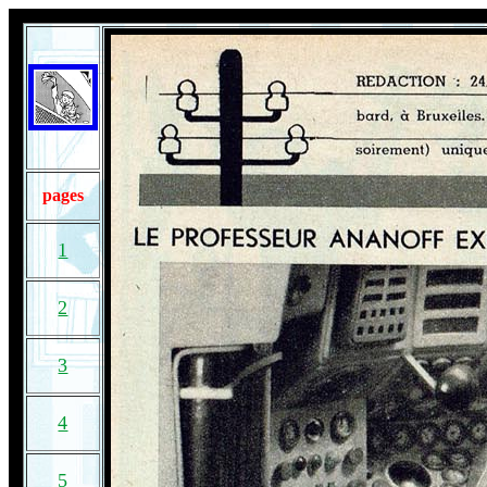
pages
1
2
3
4
5