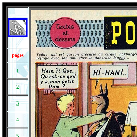
pages
1
2
3
4
5