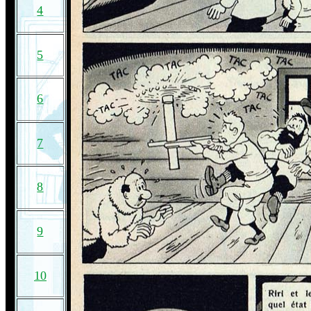
4
5
6
7
8
9
10