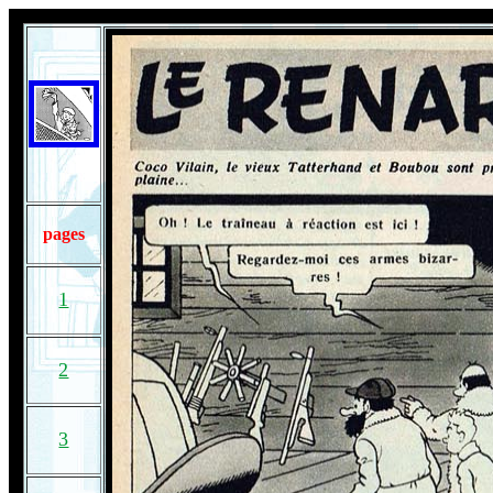
pages
1
2
3