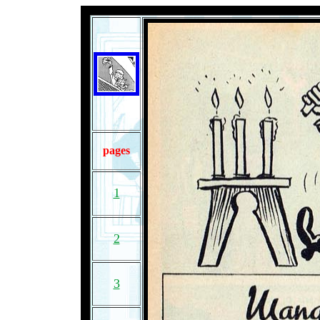
pages
1
2
3