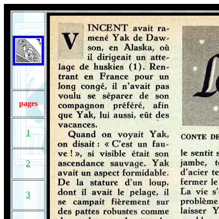
pages
1
2
3