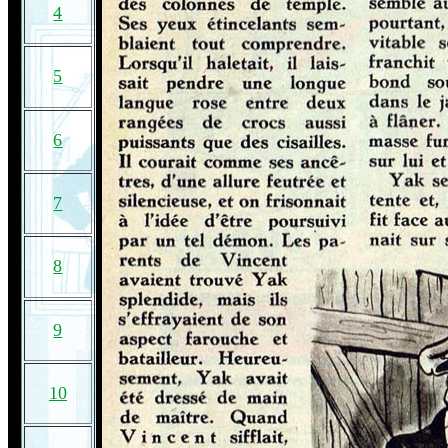
4
5
6
7
8
9
10