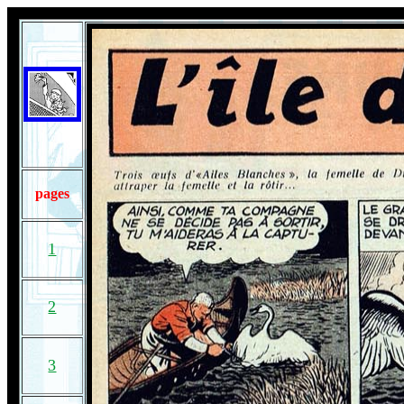
pages
1
2
3