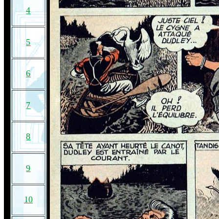
4
5
6
7
8
9
10