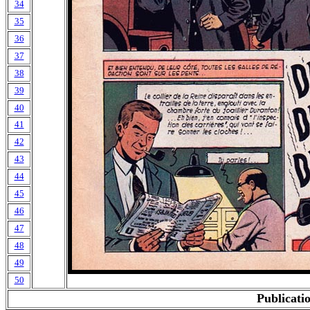
34
35
36
37
38
39
40
41
42
43
44
45
46
47
48
49
50
Publicatio