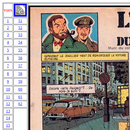
vues
1
51
2
52
3
53
4
54
5
55
6
56
7
57
8
58
9
59
10
60
11
61
12
62
13
14
15