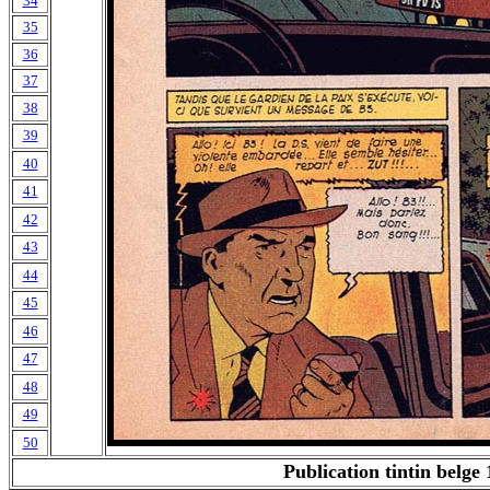
34
35
36
37
38
39
40
41
42
43
44
45
46
47
48
49
50
Publication tintin belge