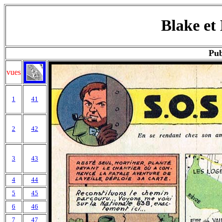
Blake et
Pub
vues
1
41
2
42
3
43
4
44
5
45
6
46
7
47