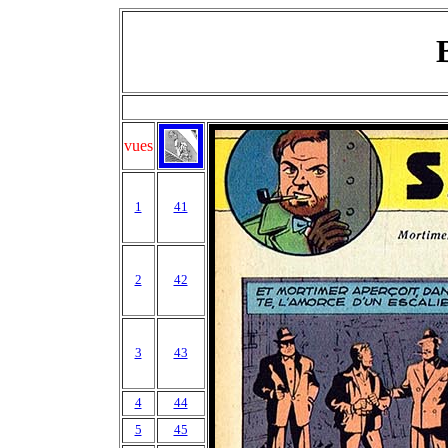
vues
1
41
2
42
3
43
4
44
5
45