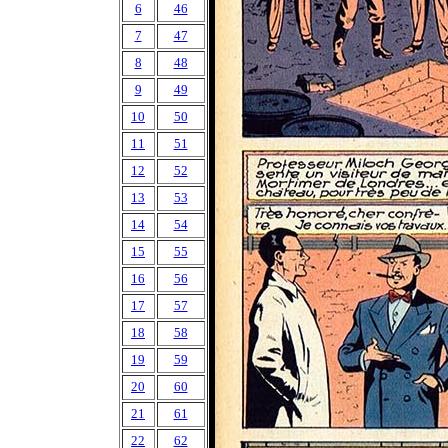
6
46
7
47
8
48
9
49
10
50
11
51
12
52
13
53
14
54
15
55
16
56
17
57
18
58
19
59
20
60
21
61
22
62