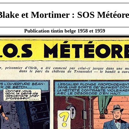
Blake et Mortimer : SOS Météore
Publication tintin belge 1958 et 1959