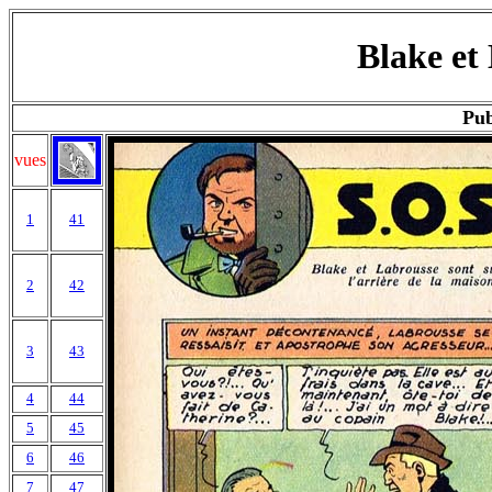
Blake et
Pub
vues
1
41
2
42
3
43
4
44
5
45
6
46
7
47