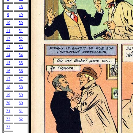
8
48
9
49
10
50
11
51
12
52
13
53
14
54
15
55
16
56
17
57
18
58
19
59
20
60
21
61
22
62
23