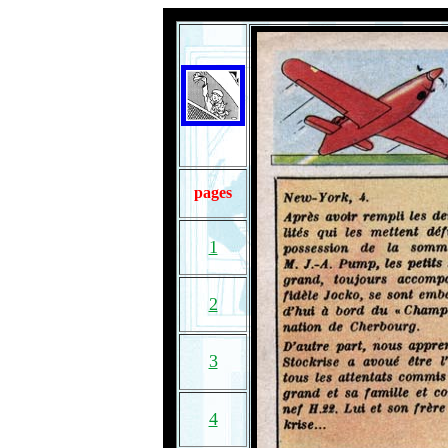
pages
1
2
3
4